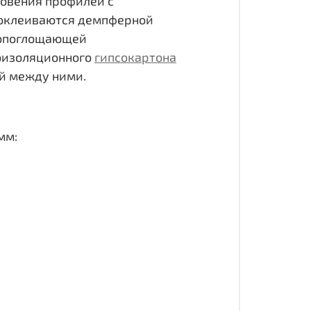
новения профилей с
оклеиваются демпферной
укопоглощающей
оизоляционного
гипсокартона
й между ними.
мм: