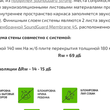
ас из
профилей SoundGuard Strong
. Места соприкос
 звукоизоляционными листовыми материалами пр
 Внутреннее пространство каркаса заполняется зв
0
. Финишным слоем системы являются 2 листа звук
ембранной SoundGuard Membrane 4S
, расположенно
ма стены совместно с системой:
ой 140 мм:
На ж/б плите перекрытия толщиной 180 
Rw = 69 дБ
ляции ΔRw ~ 14 - 15 дБ