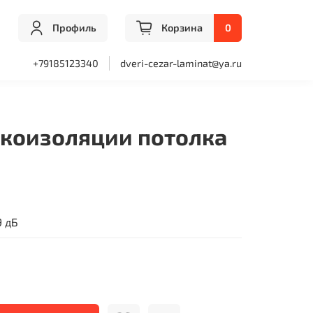
Профиль
Корзина
0
+79185123340
dveri-cezar-laminat@ya.ru
укоизоляции потолка
9 дБ