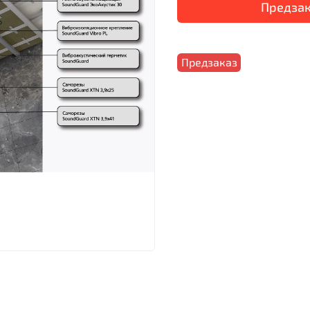
Предза
Предзаказ