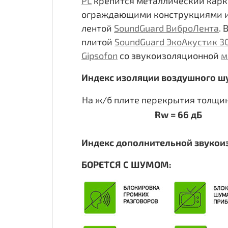
РL
крепится металлический карк
ограждающими конструкциями и
лентой
SoundGuard ВиброЛента
.
плитой
SoundGuard ЭкоАкустик 3
Gipsofon
со звукоизоляционной
м
Индекс изоляции воздушного шу
На ж/б плите перекрытия толщин
Rw = 66 дБ
Индекс дополнительной звукоизо
БОРЕТСЯ С ШУМОМ: