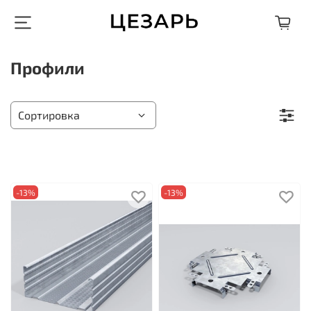
Профили
-13%
-13%