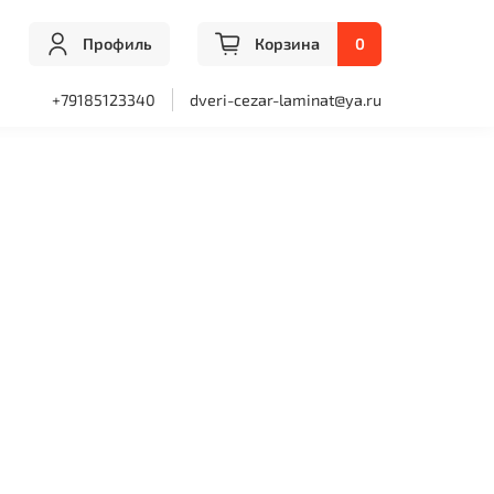
Профиль
Корзина
0
+79185123340
dveri-cezar-laminat@ya.ru