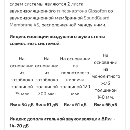
слоем системы являются 2 листа
звукоизоляционного
гипсокартона Gipsofon
со
звукоизоляционной мембранной
SoundGuard
Membrane 4S
, расположенной между ними.
Индекс изоляции воздушного шума стены
совместно с системой:
На
На
На
На основании
основании
основании
основании
из
из
из
из
полнотелого
монолитного
газоблока
газоблока
кирпича
ж/б
толщиной
толщиной
толщиной 120
толщиной
75 мм:
200 мм:
мм:
140 мм:
Rw = 54 дБ
Rw = 61 дБ
Rw = 61 дБ
Rw = 66 дБ
Индекс дополнительной звукоизоляции ΔRw ~
14-20 дБ