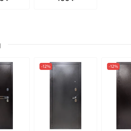
ы
-12%
-12%