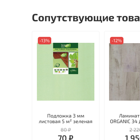
Сопутствующие тов
-13%
-12%
Подложка 3 мм
Ламинат
листовая 5 м² зеленая
ORGANIC 34 
80 ₽
2 22
70 ₽
1 95