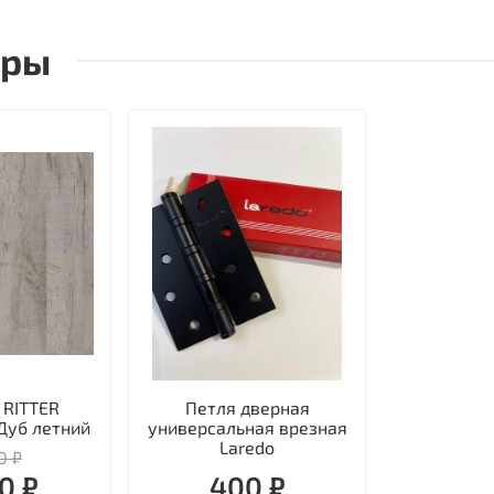
ары
 RITTER
Петля дверная
Дуб летний
универсальная врезная
Laredo
0 ₽
0 ₽
400 ₽