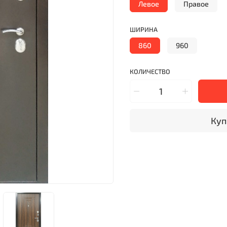
Левое
Правое
ШИРИНА
860
960
КОЛИЧЕСТВО
Куп