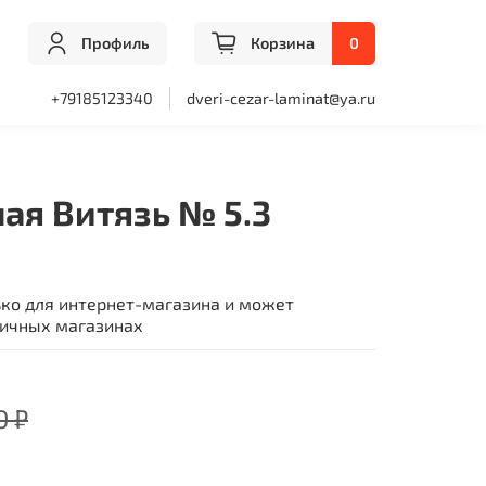
Профиль
Корзина
0
+79185123340
dveri-cezar-laminat@ya.ru
ая Витязь № 5.3
ько для интернет-магазина и может
ничных магазинах
0 ₽