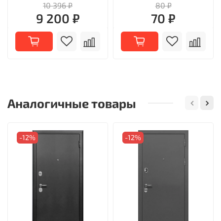
10 396 ₽
80 ₽
9 200 ₽
70 ₽
Аналогичные товары
-12%
-12%