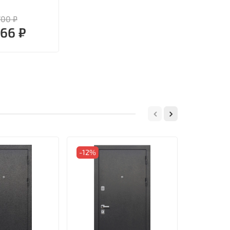
700 ₽
866 ₽
-12%
-12%