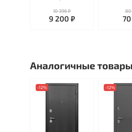
10 396 ₽
80
9 200 ₽
70
Аналогичные товар
-12%
-12%