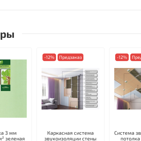
ары
-12%
Предзаказ
-12%
Пре
а 3 мм
Каркасная система
Система з
м² зеленая
звукоизоляции стены
потолка