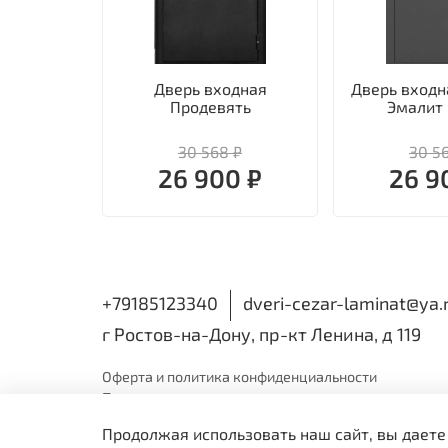
Дверь входная
Дверь входн
Продевять
Эмалит
30 568 ₽
30 5
26 900 ₽
26 9
+79185123340
dveri-cezar-laminat@ya.
г Ростов-на-Дону, пр-кт Ленина, д 119
Оферта и политика
конфиденциальности
Пользовательское
соглашение
Обмен и
возврат
Продолжая использовать наш сайт, вы даете
ИП Семенова Виктория Николаевна