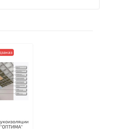
дзаказ
вукоизоляции
 "ОПТИМА"