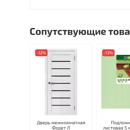
Сопутствующие тов
-12%
-13%
Дверь межкомнатная
Подложк
Форет Л
листовая 5 