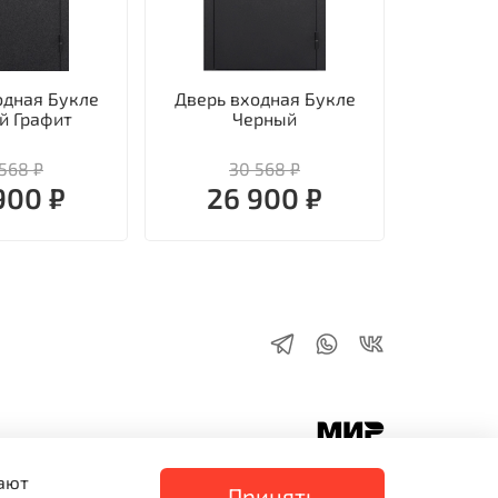
одная Букле
Дверь входная Букле
Дверь в
й Графит
Черный
568 ₽
30 568 ₽
2
900 ₽
26 900 ₽
25
вают
Принять