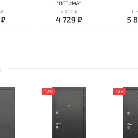
"ОПТИМА"
 ₽
5 400 ₽
6 
 ₽
4 729 ₽
5 
ы
-12%
-12%