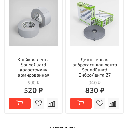
Клейкая лента
Демпферная
SoundGuard
виброгасящая лента
водостойкая
SoundGuard
армированная
ВиброЛента 27
590 ₽
940 ₽
520 ₽
830 ₽