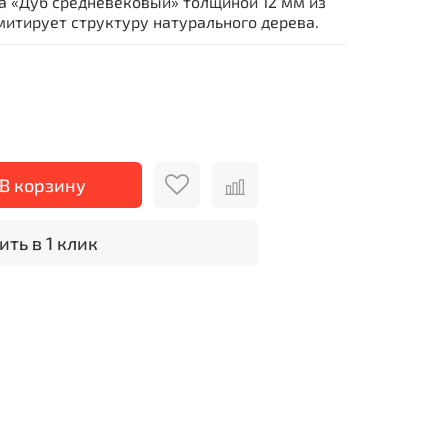
са «Дуб средневековый» толщиной 12 мм из
митирует структуру натурального дерева.
В корзину
ить в 1 клик