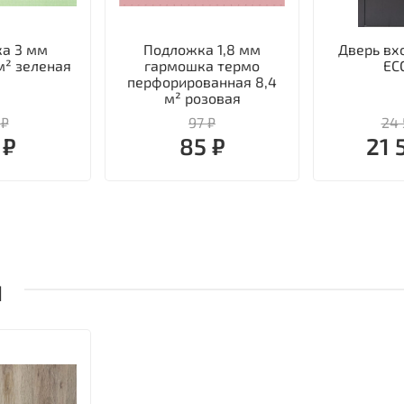
а 3 мм
Подложка 1,8 мм
Дверь вх
м² зеленая
гармошка термо
EC
перфорированная 8,4
м² розовая
 ₽
97 ₽
24 
 ₽
85 ₽
21 
ы