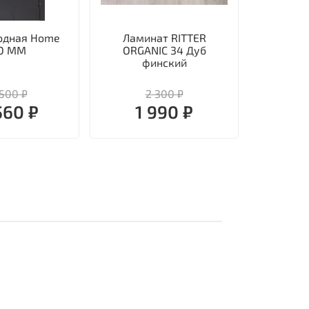
одная Home
Ламинат RITTER
Дверь 
O MM
ORGANIC 34 Дуб
финский
500 ₽
2 300 ₽
2
560 ₽
1 990 ₽
21