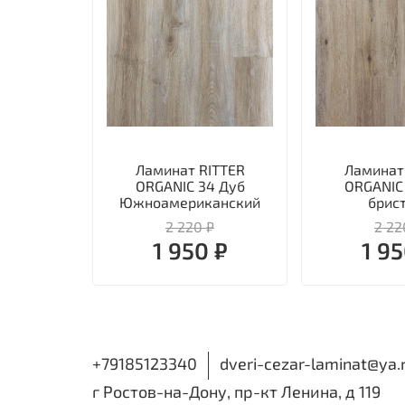
Ламинат RITTER
Ламинат
ORGANIC 34 Дуб
ORGANIC
Южноамериканский
брис
2 220 ₽
2 22
1 950 ₽
1 95
+79185123340
dveri-cezar-laminat@ya.
г Ростов-на-Дону, пр-кт Ленина, д 119