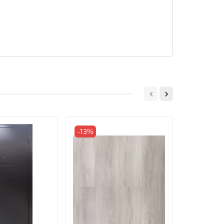
-13%
-12%