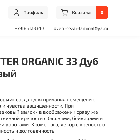
Профиль
Корзина
0
+79185123340
dveri-cezar-laminat@ya.ru
TTER ORGANIC 33 Дуб
вый
ковый» создан для придания помещению
а и чувства защищенности. При
вековый замок» в воображении сразу же
ственной крепости с башнями, бойницами и
 воротами. Кроме того, декор с крепостью
ность и долговечность.