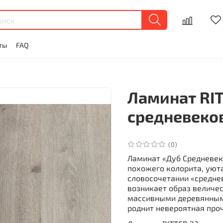
ты
FAQ
Ламинат RI
средневеко
(0)
Ламинат «Дуб Средневе
похожего колорита, уют
словосочетании «средне
возникает образ величе
массивными деревянными
роднит невероятная проч