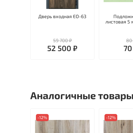
Дверь входная ЕО-63
Подложк
листовая 5 
59 700 ₽
80
52 500 ₽
70
Аналогичные товар
-12%
-12%