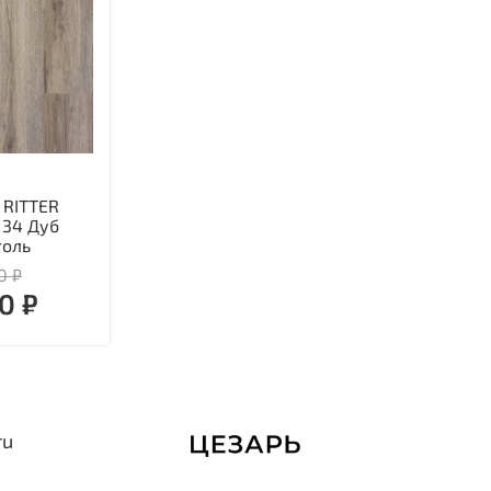
 RITTER
 34 Дуб
толь
0 ₽
0 ₽
ru