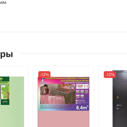
 мм
ары
-12%
-12%