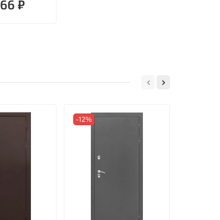
866 ₽
-12%
-12%