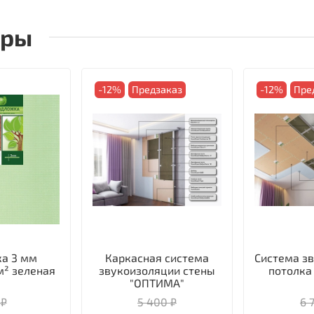
ары
-12%
Предзаказ
-12%
Пре
а 3 мм
Каркасная система
Система з
м² зеленая
звукоизоляции стены
потолка
"ОПТИМА"
 ₽
5 400 ₽
6 