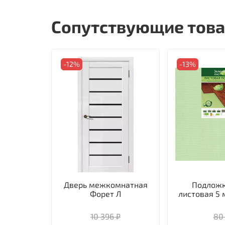
Сопутствующие тов
-12%
-13%
Дверь межкомнатная
Подложк
Форет Л
листовая 5 
10 396 ₽
80