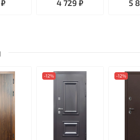
 ₽
4 729 ₽
5 
ы
-12%
-12%