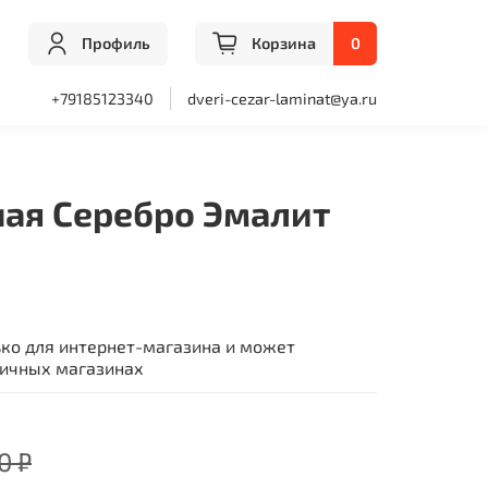
Профиль
Корзина
0
+79185123340
dveri-cezar-laminat@ya.ru
ная Серебро Эмалит
ько для интернет-магазина и может
ничных магазинах
0 ₽