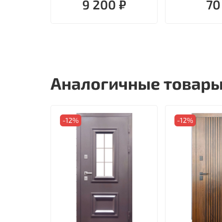
9 200 ₽
70
Аналогичные товар
-12%
-12%