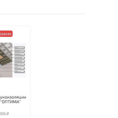
дзаказ
вукоизоляции
 "ОПТИМА"
700 ₽