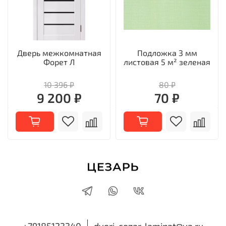
Дверь межкомнатная
Подложка 3 мм
Форет Л
листовая 5 м² зеленая
10 396 ₽
80 ₽
9 200 ₽
70 ₽
+79185123340
dveri-cezar-laminat@ya.ru