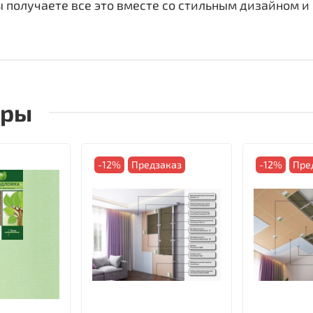
ы получаете все это вместе со стильным дизайном и
ары
-12%
Предзаказ
-12%
Пре