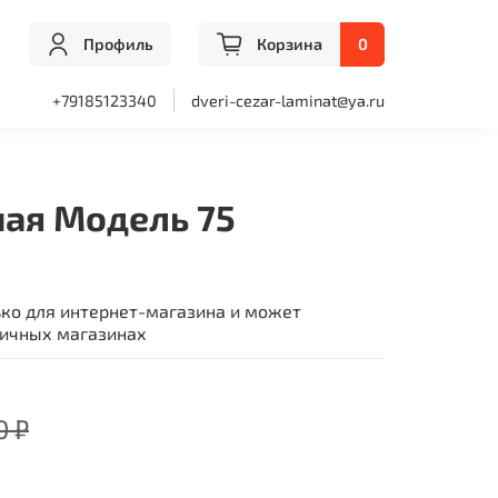
Профиль
Корзина
0
+79185123340
dveri-cezar-laminat@ya.ru
ная Модель 75
ько для интернет-магазина и может
ничных магазинах
0 ₽