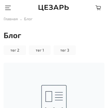
Главная
Блог
Блог
тег 2
тег 1
тег 3